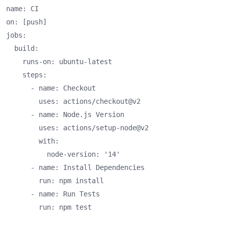
name: CI

on: [push]

jobs:

  build:

    runs-on: ubuntu-latest

    steps:

      - name: Checkout

        uses: actions/checkout@v2

      - name: Node.js Version

        uses: actions/setup-node@v2

        with:

          node-version: '14'

      - name: Install Dependencies

        run: npm install

      - name: Run Tests

        run: npm test
